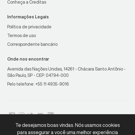
Conheça a Creditas
Informações Legais
Política de privacidade
Termos de uso
Correspondente bancário
Onde nos encontrar
Avenida das Nações Unidas, 14261 - Chácara Santo Antônio -
São Paulo, SP - CEP: 04794-000
Pelo telefone: +55 11 4935-9016
Te desejamos boas vindas. Nós usamos cookies
para assegurar a você uma melhor experiência
LGPD
Compliant
•
Copyright © 2026 Creditas. Todos os